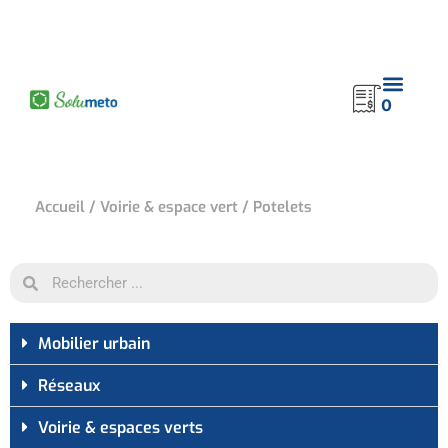
contenu
principal
0
Accueil
/
Voirie & espace vert
/ Potelets
Mobilier urbain​
Réseaux​
Voirie & espaces verts