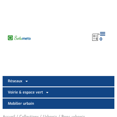
contenu
principal
0
Réseaux
Voirie & espace vert
Mobilier urbain
Accueil
/
Collections
/
Urbanic
/ Banc urbanic