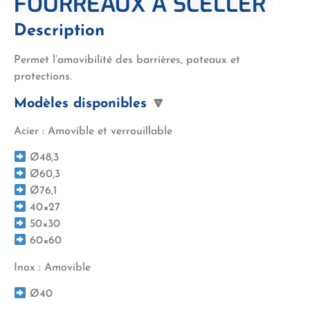
FOURREAUX À SCELLER
Description
Permet l’amovibilité des barrières, poteaux et
protections.
Modèles disponibles
🔽
Acier : Amovible et verrouillable
Ø48,3
Ø60,3
Ø76,1
40×27
50×30
60×60
Inox : Amovible
Ø40