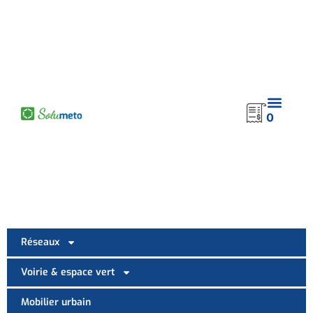
contenu
principal
0
Réseaux
Voirie & espace vert
Mobilier urbain