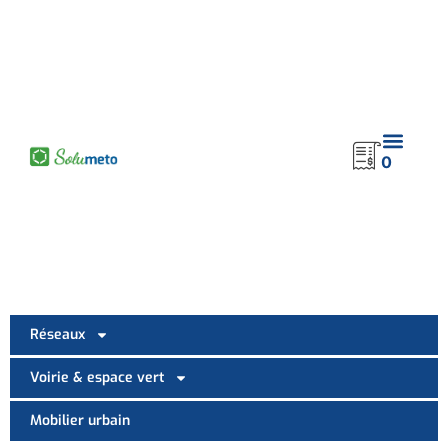
contenu
principal
0
Réseaux
Voirie & espace vert
Mobilier urbain