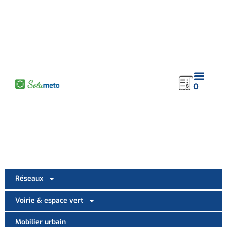
contenu
principal
0
Réseaux
Voirie & espace vert
Mobilier urbain