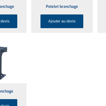
ranchage
Potelet branchage
 devis
Ajouter au devis
ranchage
 devis