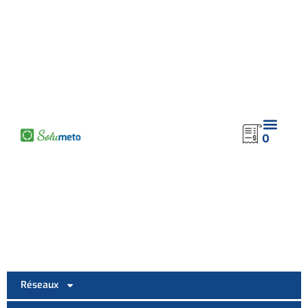
contenu
principal
0
Réseaux