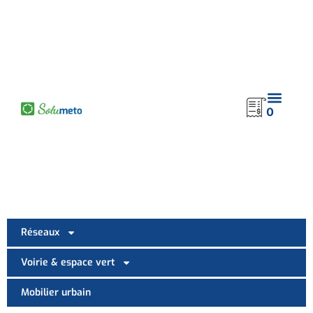
contenu
principal
0
Réseaux
Voirie & espace vert
Mobilier urbain